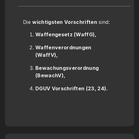
Die 
wichtigsten Vorschriften
 sind:
Waffengesetz (WaffG),
Waffenverordnungen 
(WaffV),                                     
Bewachungsverordnung 
(BewachV),
DGUV Vorschriften (23, 24).