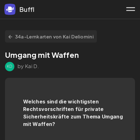
Buffl
34a-Lernkarten von Kai Deliomini
Umgang mit Waffen
by Kai D.
KD
Welches sind die wichtigsten 
Rechtsvorschriften für private 
Sicherheitskräfte zum Thema Umgang 
mit Waffen?